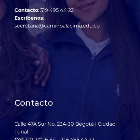
Contacto
: 319 495 44 22
Escríbenos
:
secretaria@caminoalacima.edu.
co
Contacto
Calle 47A Sur No. 23A-30 Bogotá | Ciudad
Tunal
Cel
: 310 217 16 64 – 319 495 44 22