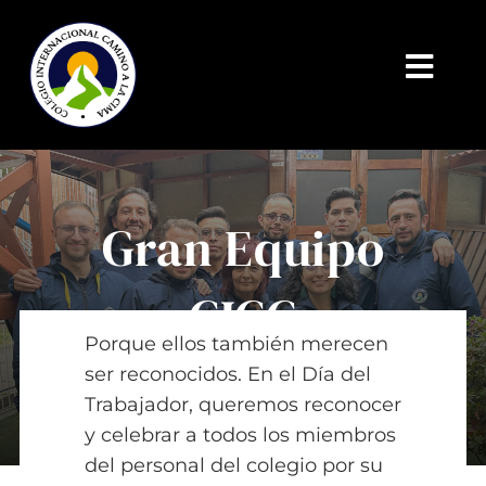
Saltar
al
contenido
Toggl
Navig
INICIO
ADMISIONES | CICC
Gran Equipo
PROGRAMAS INSTITUCIONALES
CICC
COLEGIO
Porque ellos también merecen
ser reconocidos. En el Día del
CANALES
By Mary Maxey October 24, 2019
Trabajador, queremos reconocer
y celebrar a todos los miembros
PAGOS EN LÍNEA
del personal del colegio por su