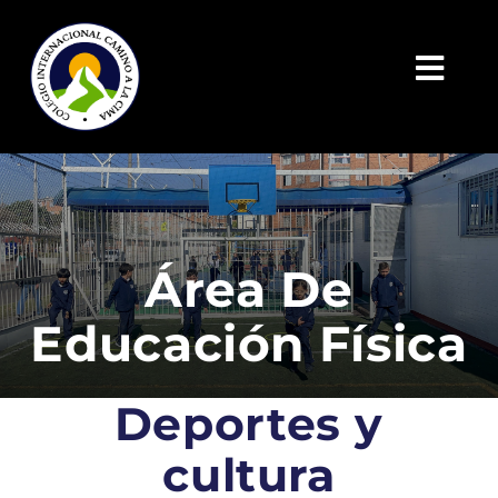
Saltar
al
contenido
Toggl
Navig
INICIO
ADMISIONES | CICC
Área De
PROGRAMAS INSTITUCIONALES
Educación Física
COLEGIO
CANALES
Deportes y
cultura
PAGOS EN LÍNEA